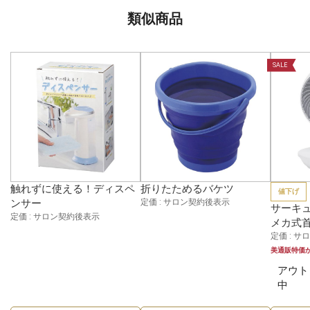
類似商品
SALE
触れずに使える！ディスペ
折りたためるバケツ
値下げ
ンサー
定価 : サロン契約後表示
サーキュ
定価 : サロン契約後表示
メカ式
定価 : 
美通販特価
アウト
中