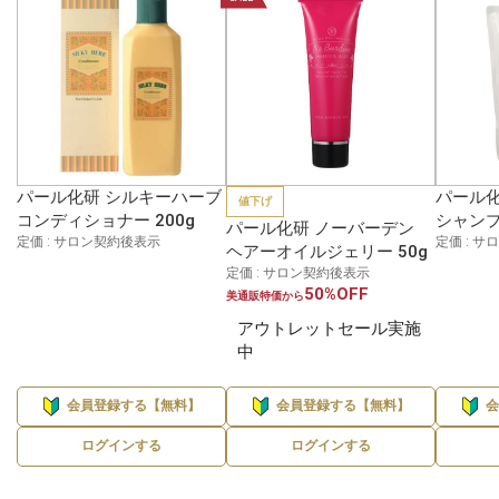
パール化研 シルキーハーブ
パール化
値下げ
コンディショナー 200g
シャンプ
パール化研 ノーバーデン
定価 : サロン契約後表示
定価 : 
ヘアーオイルジェリー 50g
定価 : サロン契約後表示
50%OFF
美通販特価から
アウトレットセール実施
中
会員登録する【無料】
会員登録する【無料】
ログインする
ログインする