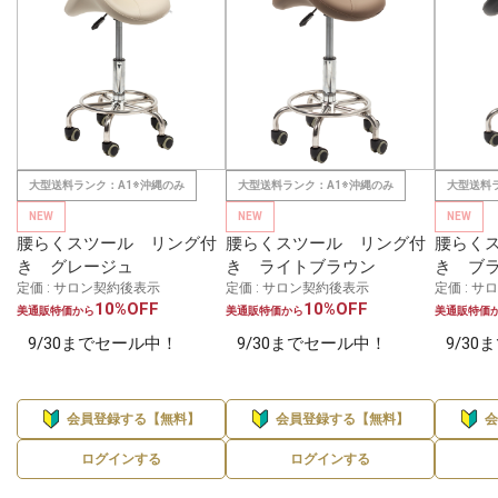
大型送料ランク：A1※沖縄のみ
大型送料ランク：A1※沖縄のみ
大型送料
NEW
NEW
NEW
腰らくスツール リング付
腰らくスツール リング付
腰らく
き グレージュ
き ライトブラウン
き ブ
定価 : サロン契約後表示
定価 : サロン契約後表示
定価 : 
10%OFF
10%OFF
美通販特価から
美通販特価から
美通販特価
9/30までセール中！
9/30までセール中！
9/3
会員登録する【無料】
会員登録する【無料】
ログインする
ログインする