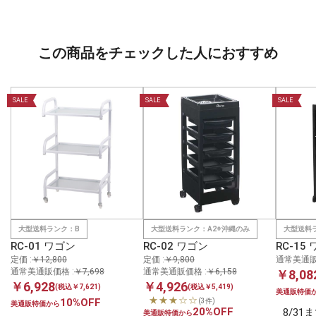
この商品をチェックした人におすすめ
SALE
SALE
SALE
大型送料ランク：B
大型送料ランク：A2※沖縄のみ
大型送料
RC-01 ワゴン
RC-02 ワゴン
RC-15
定価 :
￥12,800
定価 :
￥9,800
通常美通販
通常美通販価格 :
￥7,698
通常美通販価格 :
￥6,158
￥8,08
￥6,928
￥4,926
(税込￥7,621)
(税込￥5,419)
美通販特価
★★★☆☆
10%OFF
(3件)
美通販特価から
20%OFF
8/3
美通販特価から