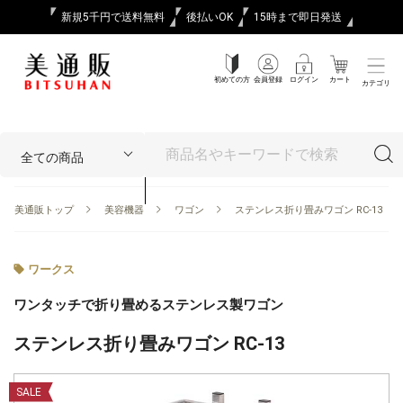
新規5千円で送料無料
後払いOK
15時まで即日発送
初めての方
会員登録
ログイン
カート
カテゴリ
美通販トップ
美容機器
ワゴン
ステンレス折り畳みワゴン RC-13
ワークス
ワンタッチで折り畳めるステンレス製ワゴン
ステンレス折り畳みワゴン RC-13
SALE