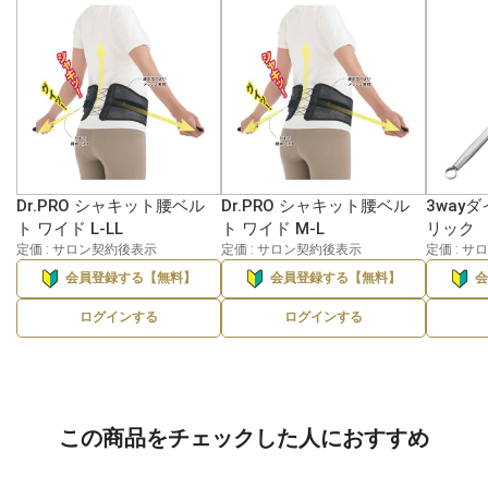
Dr.PRO シャキット腰ベル
Dr.PRO シャキット腰ベル
3way
ト ワイド L-LL
ト ワイド M-L
リック
定価 : サロン契約後表示
定価 : サロン契約後表示
定価 : 
会員登録する【無料】
会員登録する【無料】
ログインする
ログインする
この商品をチェックした人におすすめ