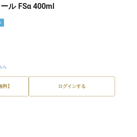
ル FSα 400ml
送
ちら
無料】
ログインする