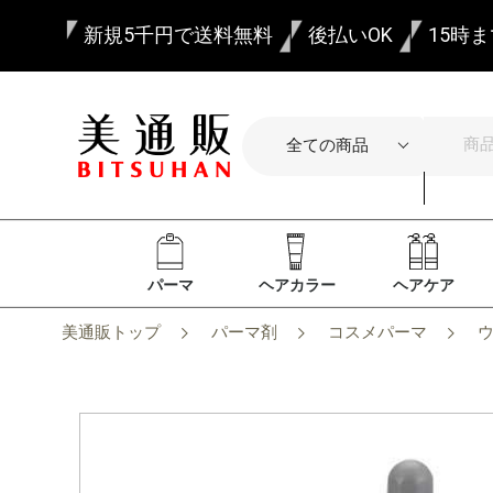
新規5千円で送料無料
後払いOK
15時
パーマ
ヘアカラー
ヘアケア
美通販トップ
パーマ剤
コスメパーマ