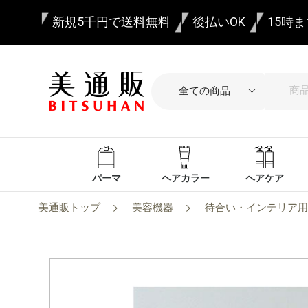
新規5千円で送料無料
後払いOK
15時
パーマ
ヘアカラー
ヘアケア
美通販トップ
美容機器
待合い・インテリア用