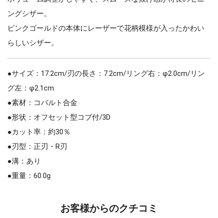
ングシザー。
ピンクゴールドの本体にレーザーで花柄模様が入ったかわい
らしいシザー。
●サイズ：17.2cm/刃の長さ：7.2cm/リング右：φ2.0cm/リン
グ左：φ2.1cm
●素材：コバルト合金
●形状：オフセット型コブ付/3D
●カット率：約30％
●刃型：正刃・R刃
●溝：あり
●重量：60.0g
お客様からのクチコミ