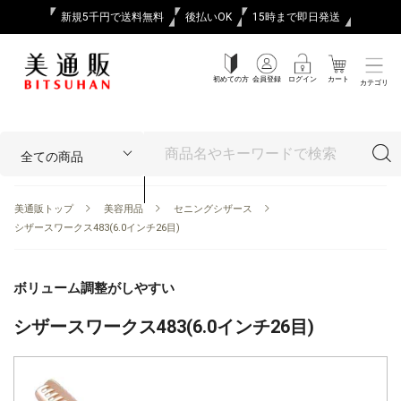
新規5千円で送料無料
後払いOK
15時まで即日発送
初めての方
会員登録
ログイン
カート
カテゴリ
美通販トップ
美容用品
セニングシザース
シザースワークス483(6.0インチ26目)
ボリューム調整がしやすい
シザースワークス483(6.0インチ26目)