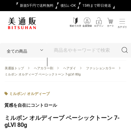
新規5千円で送料無料
後払いOK
15時まで即日発送
初めての方
会員登録
ログイン
カート
カテゴリ
美通販トップ
ヘアカラー剤
ヘアダイ
ファッションカラー
ミルボン オルディーブ ベーシックトーン 7-gLVI 80g
ミルボン
/
オルディーブ
質感を自在にコントロール
ミルボン オルディーブ ベーシックトーン 7-
gLVI 80g