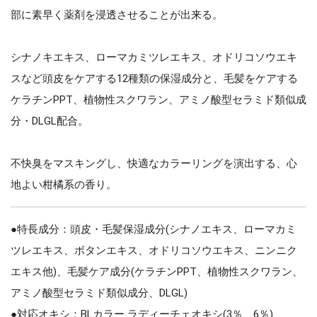
部に素早く薬剤を浸透させることが出来る。
シナノキエキス、ローマカミツレエキス、オドリコソウエキ
スなど頭皮をケアする12種類の保湿成分と、毛髪をケアする
ケラチンPPT、植物性スクワラン、アミノ酸型セラミド類似成
分・DLGL配合。
不快臭をマスキングし、快適なカラーリングを演出する、心
地よい柑橘系の香り。
●特長成分：頭皮・毛髪保湿成分(シナノエキス、ローマカミ
ツレエキス、ボタンエキス、オドリコソウエキス、ニンニク
エキス他)、毛髪ケア成分(ケラチンPPT、植物性スクワラン、
アミノ酸型セラミド類似成分、DLGL)
●対応オキシ：BLカラー ラディーチェオキシ(3％、6％)