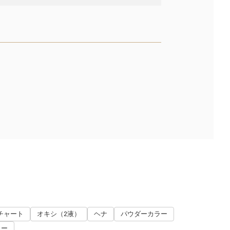
チャート
オキシ（2液）
ヘナ
パウダーカラー
ラー