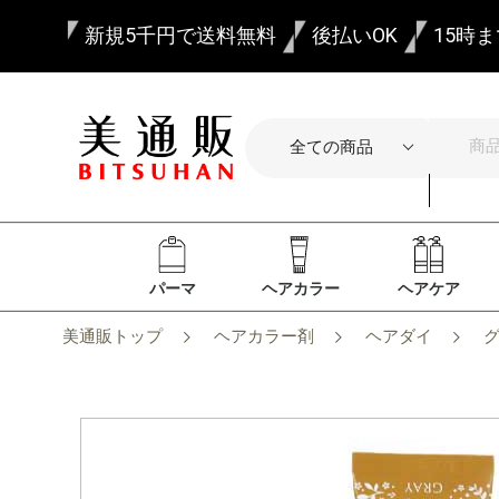
新規5千円で送料無料
後払いOK
15時
パーマ
ヘアカラー
ヘアケア
美通販トップ
ヘアカラー剤
ヘアダイ