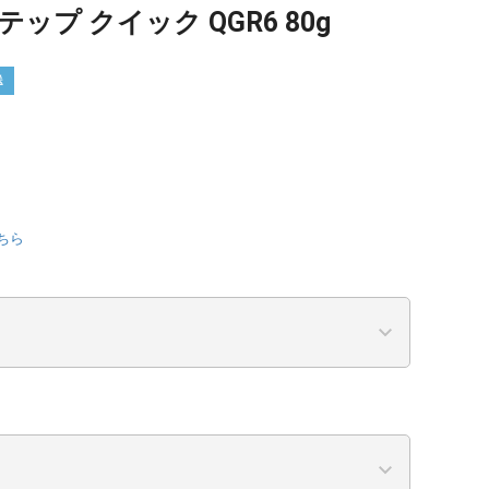
ップ クイック QGR6 80g
送
ちら