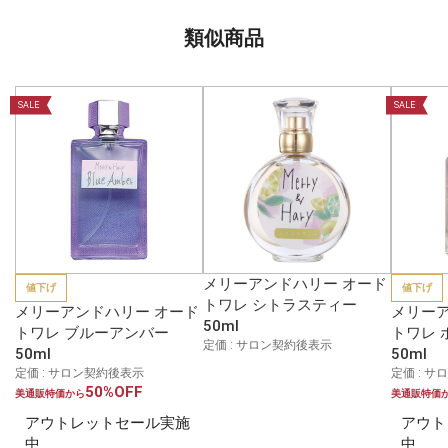
類似商品
SALE
SALE
メリーアンドハリー オード
値下げ
値下げ
トワレ シトラスティー
メリーアンドハリー オード
メリーア
50ml
トワレ ブルーアンバー
トワレ 
定価 : サロン契約後表示
50ml
50ml
定価 : サロン契約後表示
定価 : 
50%OFF
美通販特価から
美通販特価
アウトレットセール実施
アウト
中
中