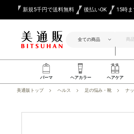
新規5千円で送料無料
後払いOK
15時
パーマ
ヘアカラー
ヘアケア
美通販トップ
ヘルス
足の悩み・靴
ナッ