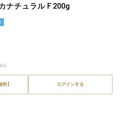
ナチュラル F 200g
送
ちら
無料】
ログインする