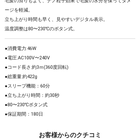
毛髪の滑りもよく、ナノ粒子効果で毛髪の水分を保ってダメ
ージを軽減。
立ち上がり時間も早く、見やすいデジタル表示。
温度調整は80〜230℃のボタン式。
●消費電力:46W
●電圧:AC100V〜240V
●コード長さ:約3ｍ(360度回転)
●総重量:約422g
●スリープ機能：60分
●立ち上がり時間：約30秒
●80〜230℃ボタン式
●保証期間：180日
お客様からのクチコミ