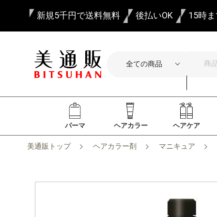
新規5千円で送料無料
後払いOK
15時
パーマ
ヘアカラー
ヘアケア
美通販トップ
ヘアカラー剤
マニキュア