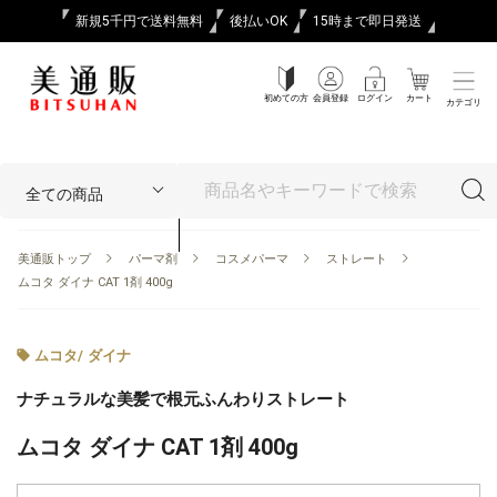
新規5千円で送料無料
後払いOK
15時まで即日発送
初めての方
会員登録
ログイン
カート
カテゴリ
美通販トップ
パーマ剤
コスメパーマ
ストレート
ムコタ ダイナ CAT 1剤 400g
ムコタ
/
ダイナ
ナチュラルな美髪で根元ふんわりストレート
ムコタ ダイナ CAT 1剤 400g