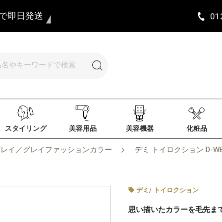
まで即日発送
01
スタイリング
美容用品
美容機器
化粧品
グレイ／グレイファッションカラー
デミ トイロクション D-WB-
デミ
/
トイロクション
思い描いたカラーを毛先ま