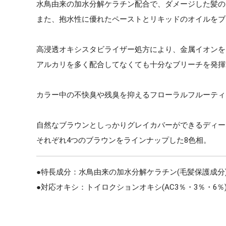
水鳥由来の加水分解ケラチン配合で、ダメージした髪の
また、抱水性に優れたペーストとリキッドのオイルをブ
高浸透オキシスタビライザー処方により、金属イオンを
アルカリを多く配合してなくても十分なブリーチを発揮
カラー中の不快臭や残臭を抑えるフローラルフルーティ
自然なブラウンとしっかりグレイカバーができるディー
それぞれ4つのブラウンをラインナップした8色相。
●特長成分：水鳥由来の加水分解ケラチン(毛髪保護成分
●対応オキシ：トイロクションオキシ(AC3％・3％・6％