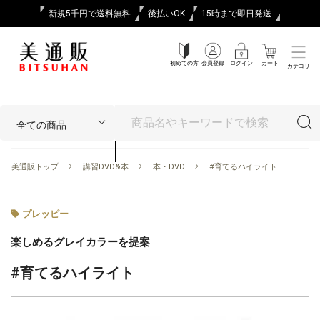
新規5千円で送料無料
後払いOK
15時まで即日発送
初めての方
会員登録
ログイン
カート
カテゴリ
美通販トップ
講習DVD&本
本・DVD
#育てるハイライト
プレッピー
楽しめるグレイカラーを提案
#育てるハイライト