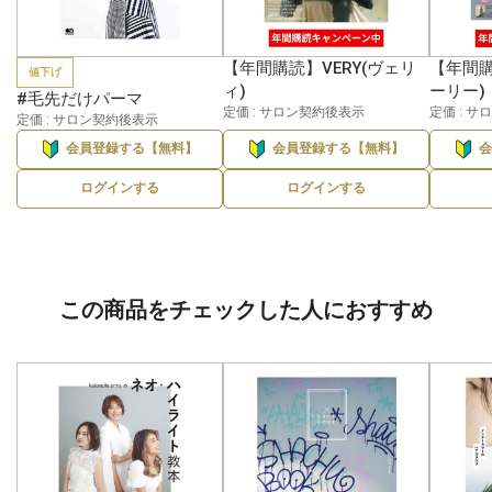
【年間購読】VERY(ヴェリ
【年間購
値下げ
ィ)
ーリー)
#毛先だけパーマ
定価 : サロン契約後表示
定価 : 
定価 : サロン契約後表示
会員登録する【無料】
会員登録する【無料】
ログインする
ログインする
この商品をチェックした人におすすめ