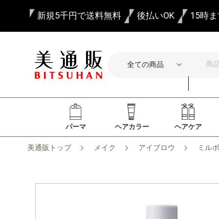
新規5千円で送料無料
後払いOK
15時
パーマ
ヘアカラー
ヘアケア
美通販トップ
メイク
アイブロウ
ミルボ