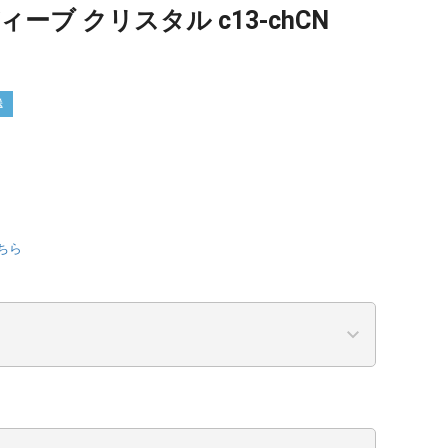
ーブ クリスタル c13-chCN
送
ちら