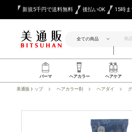
新規5千円で送料無料
後払いOK
15時
パーマ
ヘアカラー
ヘアケア
美通販トップ
ヘアカラー剤
ヘアダイ