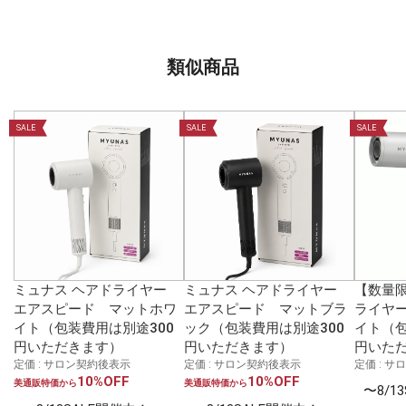
類似商品
SALE
SALE
SALE
ミュナス ヘアドライヤー
ミュナス ヘアドライヤー
【数量
エアスピード マットホワ
エアスピード マットブラ
ライヤー
イト（包装費用は別途300
ック（包装費用は別途300
イト（包
円いただきます）
円いただきます）
円いた
定価 : サロン契約後表示
定価 : サロン契約後表示
定価 : 
10%OFF
10%OFF
美通販特価から
美通販特価から
〜8/1