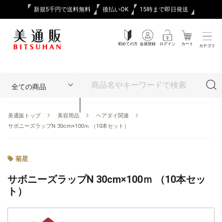
新規5千円で送料無料
後払いOK
15時まで即日発送
初めての方
会員登録
ログイン
カート
カテゴリ
美通販トップ
美容用品
ヘアダイ関連
サボニーズラップN 30cm×100ｍ （10本セット）
菊星
サボニーズラップN 30cm×100ｍ （10本セッ
ト）