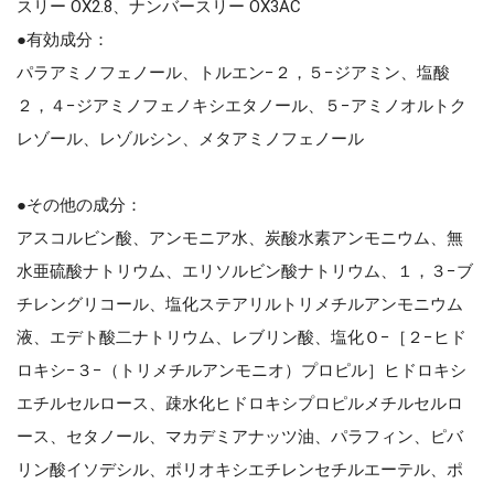
スリー OX2.8、ナンバースリー OX3AC
●有効成分：
パラアミノフェノール、トルエン−２，５−ジアミン、塩酸
２，４−ジアミノフェノキシエタノール、５−アミノオルトク
レゾール、レゾルシン、メタアミノフェノール
●その他の成分：
アスコルビン酸、アンモニア水、炭酸水素アンモニウム、無
水亜硫酸ナトリウム、エリソルビン酸ナトリウム、１，３−ブ
チレングリコール、塩化ステアリルトリメチルアンモニウム
液、エデト酸二ナトリウム、レブリン酸、塩化Ｏ−［２−ヒド
ロキシ−３−（トリメチルアンモニオ）プロピル］ヒドロキシ
エチルセルロース、疎水化ヒドロキシプロピルメチルセルロ
ース、セタノール、マカデミアナッツ油、パラフィン、ピバ
リン酸イソデシル、ポリオキシエチレンセチルエーテル、ポ