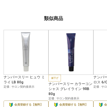
類似商品
ナンバースリー ヒュウ ミ
ナンバー
値下げ
ライ LB 80g
ロス 6/C
ナンバースリー カラーコン
定価 : サロン契約後表示
定価 : 
シャス グレイライン 9RB
80g
定価 : サロン契約後表示
会員登録する【無料】
会員登録する【無料】