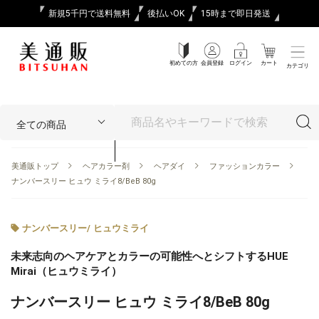
新規5千円で送料無料
後払いOK
15時まで即日発送
初めての方
会員登録
ログイン
カート
カテゴリ
美通販トップ
ヘアカラー剤
ヘアダイ
ファッションカラー
ナンバースリー ヒュウ ミライ8/BeB 80g
ナンバースリー
/
ヒュウミライ
未来志向のヘアケアとカラーの可能性へとシフトするHUE
Mirai（ヒュウミライ）
ナンバースリー ヒュウ ミライ8/BeB 80g