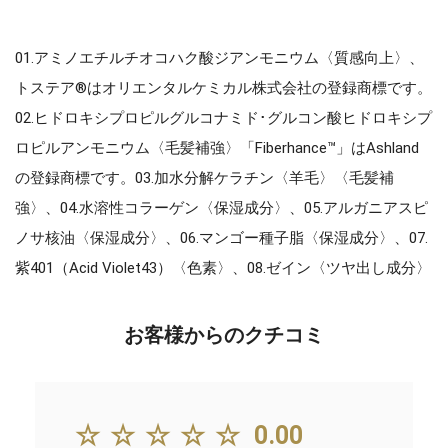
01.アミノエチルチオコハク酸ジアンモニウム〈質感向上〉、
トステア®はオリエンタルケミカル株式会社の登録商標です。
02.ヒドロキシプロピルグルコナミド･グルコン酸ヒドロキシプ
ロピルアンモニウム〈毛髪補強〉「Fiberhance™」はAshland
の登録商標です。03.加水分解ケラチン〈羊毛〉〈毛髪補
強〉、04.水溶性コラーゲン〈保湿成分〉、05.アルガニアスピ
ノサ核油〈保湿成分〉、06.マンゴー種子脂〈保湿成分〉、07.
紫401（Acid Violet43）〈色素〉、08.ゼイン〈ツヤ出し成分〉
お客様からのクチコミ
☆☆☆☆☆
0.00