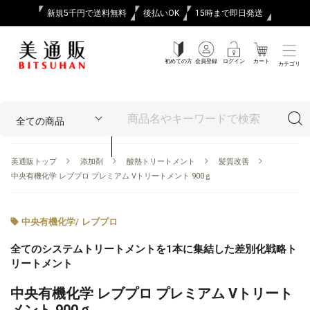
新規5千円で送料無料
後払いOK
15時まで即日発送
初めての方
会員登録
ログイン
カート
カテゴリ
美通販トップ
添加剤
酸熱トリートメント
髪質改善
中央有機化学 レブプロ プレミアム Vトリートメント 900ｇ
中央有機化学
/
レブプロ
全てのシステムトリートメントを1本に集結した差別化戦略ト
リートメント
中央有機化学 レブプロ プレミアム Vトリート