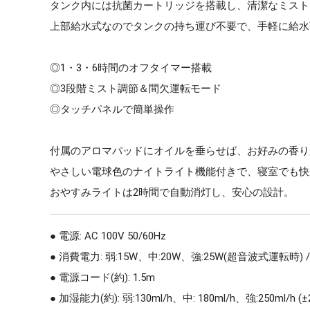
タンク内には抗菌カートリッジを搭載し、清潔なミスト
上部給水式なのでタンクの持ち運び不要で、手軽に給水
◎1・3・6時間のオフタイマー搭載
◎3段階ミスト調節＆間欠運転モード
◎タッチパネルで簡単操作
付属のアロマパッドにオイルを垂らせば、お好みの香り
やさしい電球色のナイトライト機能付きで、寝室でも快
おやすみライトは2時間で自動消灯し、安心の設計。
● 電源: AC 100V 50/60Hz
● 消費電力: 弱:15W、中:20W、強:25W(超音波式運転時)
● 電源コード(約): 1.5m
● 加湿能力(約): 弱:130ml/h、中: 180ml/h、強:250ml/