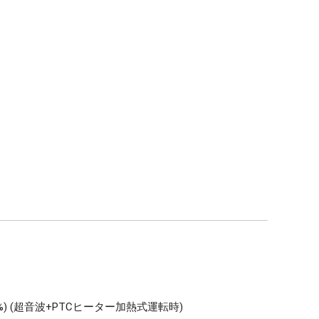
/h(±20%) (超音波+PTCヒーター加熱式運転時)