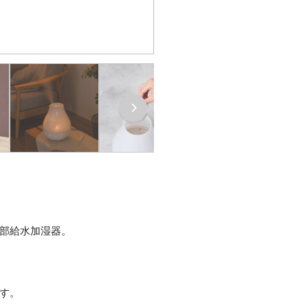
部給水加湿器。
す。