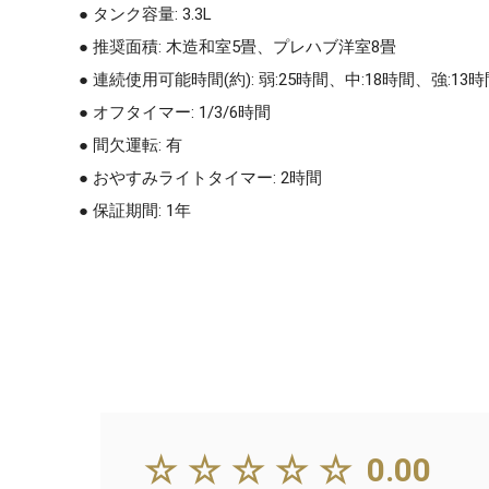
● タンク容量: 3.3L
● 推奨面積: 木造和室5畳、プレハブ洋室8畳
● 連続使用可能時間(約): 弱:25時間、中:18時間、強:1
● オフタイマー: 1/3/6時間
● 間欠運転: 有
● おやすみライトタイマー: 2時間
● 保証期間: 1年
☆☆☆☆☆
0.00