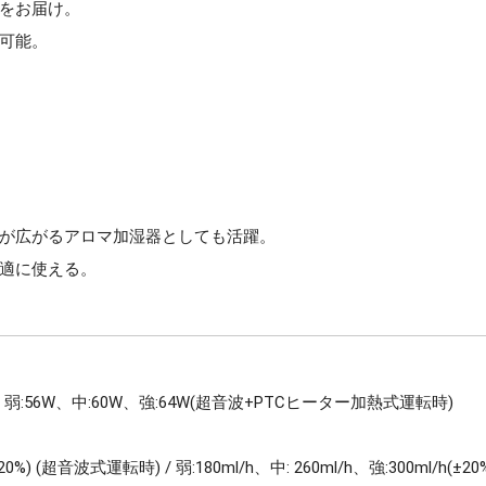
をお届け。
可能。
が広がるアロマ加湿器としても活躍。
適に使える。
 / 弱:56W、中:60W、強:64W(超音波+PTCヒーター加熱式運転時)
h (±20%) (超音波式運転時) / 弱:180ml/h、中: 260ml/h、強:300ml