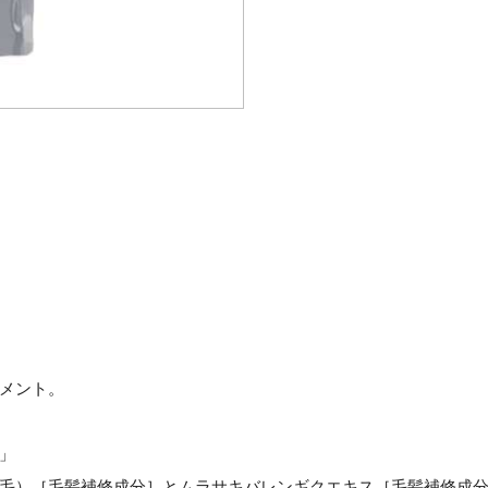
メント。
」
毛）［毛髪補修成分］とムラサキバレンギクエキス［毛髪補修成