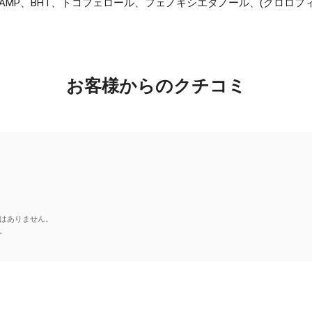
AMP、BHT、トコフェロール、フェノキシエタノール、(クロロフ
お客様からのクチコミ
はありません。
。