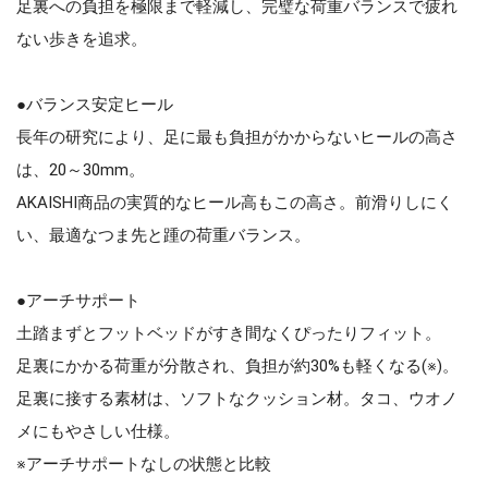
足裏への負担を極限まで軽減し、完璧な荷重バランスで疲れ
ない歩きを追求。
●バランス安定ヒール
長年の研究により、足に最も負担がかからないヒールの高さ
は、20～30mm。
AKAISHI商品の実質的なヒール高もこの高さ。前滑りしにく
い、最適なつま先と踵の荷重バランス。
●アーチサポート
土踏まずとフットベッドがすき間なくぴったりフィット。
足裏にかかる荷重が分散され、負担が約30%も軽くなる(※)。
足裏に接する素材は、ソフトなクッション材。タコ、ウオノ
メにもやさしい仕様。
※アーチサポートなしの状態と比較