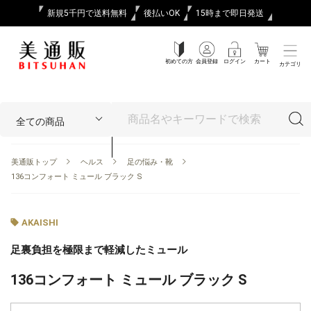
新規5千円で送料無料
後払いOK
15時まで即日発送
初めての方
会員登録
ログイン
カート
カテゴリ
美通販トップ
ヘルス
足の悩み・靴
136コンフォート ミュール ブラック S
AKAISHI
足裏負担を極限まで軽減したミュール
136コンフォート ミュール ブラック S