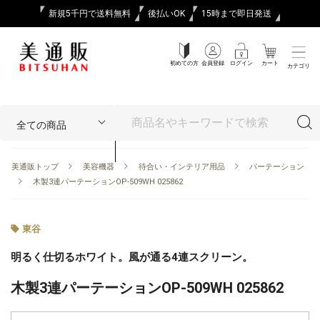
新規5千円で送料無料
後払いOK
15時まで即日発送
初めての方
会員登録
ログイン
カート
カテゴリ
美通販トップ
美容機器
待合い・インテリア用品
パーテーション
木製3連パーテーションOP-509WH 025862
東谷
明るく仕切るホワイト。風が通る4連スクリーン。
木製3連パーテーションOP-509WH 025862