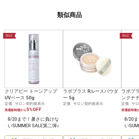
類似商品
SALE
SALE
クリアビー トーンアップ
ラボプラス Rルースパウダ
ラボプラ
UVベース 50g
ー 5g
ンクナチ
定価 : サロン契約後表示
定価 : サロン契約後表示
定価 : 
5%OFF
美通販特価から
美通販特価
8/20まで！暑さに負けな
8/2
いSUMMER SALE第二弾♪
いSUM