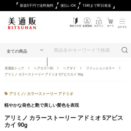
新規5千円で送料無料
後払いOK
15時まで即日発送
初めての方
会員登録
ログイン
カート
カテゴリ
美通販トップ
ヘアカラー剤
ヘアダイ
ファッションカラー
アリミノ カラーストーリー アドミオ 5アビスカイ 90g
アリミノ
/
カラーストーリー アドミオ
軽やかな発色と艶で美しい髪色を表現
アリミノ カラーストーリー アドミオ 5アビス
カイ 90g