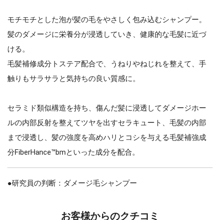
モチモチとした泡が髪の毛をやさしく包み込むシャンプー。
髪のダメージに栄養分が浸透していき、健康的な毛髪に近づ
ける。
毛髪補修成分トステア配合で、うねりやねじれを整えて、手
触りもサラサラと気持ちの良い質感に。
セラミド類似構造を持ち、傷んだ髪に浸透してダメージホー
ルの内部反射を整えてツヤを出すセラキュート、毛髪の内部
まで浸透し、髪の強度を高めハリとコシを与える毛髪補強成
分FiberHance™bmといった成分を配合。
●研究員の判断：ダメージ毛シャンプー
お客様からのクチコミ