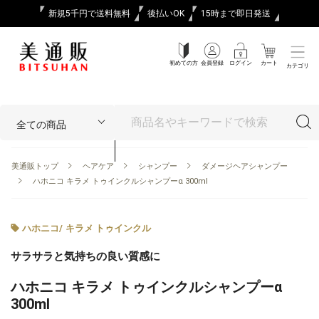
新規5千円で送料無料
後払いOK
15時まで即日発送
初めての方
会員登録
ログイン
カート
カテゴリ
美通販トップ
ヘアケア
シャンプー
ダメージヘアシャンプー
ハホニコ キラメ トゥインクルシャンプーα 300ml
ハホニコ
/
キラメ トゥインクル
サラサラと気持ちの良い質感に
ハホニコ キラメ トゥインクルシャンプーα
300ml