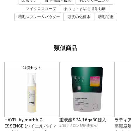
炭酸ケア
育毛用品・機器
毛穴クリーニング
マイクロスコープ
まつ毛・まゆ毛用育毛剤
増毛スプレー＆パウダー
頭皮の化粧水
増毛関連
類似商品
HAYEL by marbb G
重炭酸SPA 16g×30錠入
ラディア
ESSENCE (ハイエルバイマ
定価 : サロン契約後表示
高濃度炭