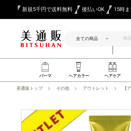
新規5千円で送料無料
後払いOK
15時
パーマ
ヘアカラー
ヘアケア
美通販トップ
その他
アウトレット
【ア