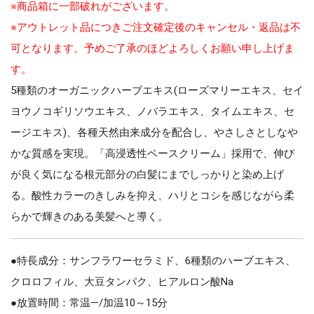
※商品箱に一部破れがございます。
※アウトレット品につきご注文確定後のキャンセル・返品は不
可となります。予めご了承のほどよろしくお願い申し上げま
す。
5種類のオーガニックハーブエキス(ローズマリーエキス、セイ
ヨウノコギリソウエキス、ノバラエキス、タイムエキス、セ
ージエキス)、各種天然由来成分を配合し、やさしさとしなや
かな質感を実現。「高浸透性ベースクリーム」採用で、伸び
が良く気になる根元部分の白髪にまでしっかりと染め上げ
る。酸性カラーのきしみを抑え、ハリとコシを感じながら柔
らかで輝きのある美髪へと導く。
●特長成分：サンフラワーセラミド、6種類のハーブエキス、
クロロフィル、大豆タンパク、ヒアルロン酸Na
●放置時間：常温―/加温10～15分