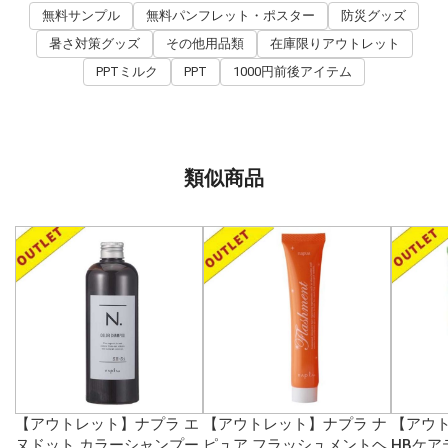
無料サンプル
無料パンフレット・ポスター
防災グッズ
暑さ対策グッズ
その他用品類
在庫限りアウトレット
PPTミルク
PPT
1000円前後アイテム
類似商品
【アウトレット】ナプラ エ
【アウトレット】ナプラ ナ
【アウ
ヌドット カラーシャンプー
ピュア フラッシュメントヘ
HBケア