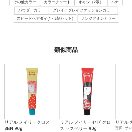
その他カラー
カラーチャート
オキシ（2液）
ヘナ
パウダーカラー
グレイ／グレイファッションカラー
スピードヘアダイ(1・2剤セット)
ノンジアミンカラー
類似商品
リアル メイリークロス
リアル メイリーセゼ クロ
リアル カ
3BN 90g
ス ラズベリー 90g
定価 : 