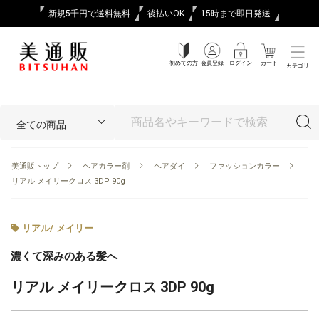
新規5千円で送料無料
後払いOK
15時まで即日発送
初めての方
会員登録
ログイン
カート
カテゴリ
美通販トップ
ヘアカラー剤
ヘアダイ
ファッションカラー
リアル メイリークロス 3DP 90g
リアル
/
メイリー
濃くて深みのある髪へ
リアル メイリークロス 3DP 90g