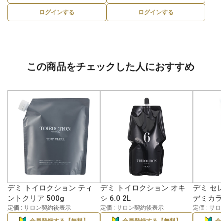
ログインする
ログインする
この商品をチェックした人におすすめ
デミ トイロクション ティ
デミ トイロクション オキ
デミ セ
ントクリア 500g
シ 6.0 2L
デミカラー
定価 : サロン契約後表示
定価 : サロン契約後表示
定価 : 
会員登録する【無料】
会員登録する【無料】