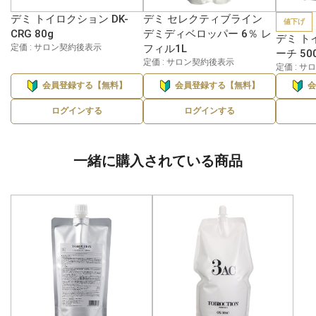
デミ トイロクション DK-
デミ セレクティブライン
値下げ
CRG 80g
デミディベロッパー 6％ レ
デミ ト
定価 : サロン契約後表示
フィル1L
ーチ 50
定価 : サロン契約後表示
定価 : 
会員登録する【無料】
会員登録する【無料】
ログインする
ログインする
一緒に購入されている商品