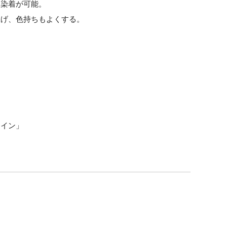
ら染着が可能。
上げ、色持ちもよくする。
ライン」