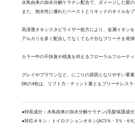
水鳥由来の加水分解ケラチン配合で、ダメージした髪の
また、抱水性に優れたペーストとリキッドのオイルをブ
高浸透オキシスタビライザー処方により、金属イオンを
アルカリを多く配合してなくても十分なブリーチを発揮
カラー中の不快臭や残臭を抑えるフローラルフルーティ
グレイやブラウンなど、にごりの原因となりやすい要素
DKの4色は、リフト力・ティント量ともブリーチレス
●特長成分：水鳥由来の加水分解ケラチン(毛髪保護成分
●対応オキシ：トイロクションオキシ(AC3％・3％・6％