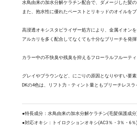
水鳥由来の加水分解ケラチン配合で、ダメージした髪の
また、抱水性に優れたペーストとリキッドのオイルをブ
高浸透オキシスタビライザー処方により、金属イオンを
アルカリを多く配合してなくても十分なブリーチを発揮
カラー中の不快臭や残臭を抑えるフローラルフルーティ
グレイやブラウンなど、にごりの原因となりやすい要素
DKの4色は、リフト力・ティント量ともブリーチレス
●特長成分：水鳥由来の加水分解ケラチン(毛髪保護成分
●対応オキシ：トイロクションオキシ(AC3％・3％・6％