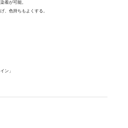
ら染着が可能。
上げ、色持ちもよくする。
ライン」