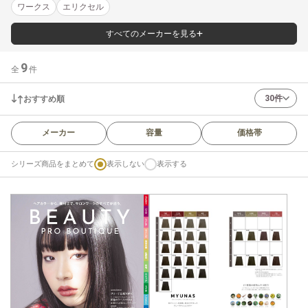
ワークス
エリクセル
すべてのメーカーを見る
9
全
件
30件
おすすめ順
メーカー
容量
価格帯
シリーズ商品をまとめて
表示しない
表示する