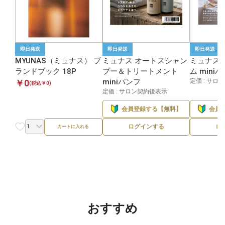
即日発送
即日発送
即日発送
MYUNAS（ミュナス） ブ
ミュナス オートスシャン
ミュナス
ランドブック 18P
プー＆トリートメント
ム mini
miniパンフ
定価 : サロ
￥0
(税込￥0)
定価 : サロン契約後表示
会員登録する【無料】
会員
ログインする
ロ
カートに入れる
おすすめ