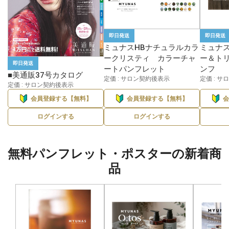
即日発送
即日発送
ミュナスHBナチュラルカラ
ミュナス
ークリスティ カラーチャ
ー＆トリ
即日発送
ートパンフレット
ンフ
■美通販37号カタログ
定価 : サロン契約後表示
定価 : 
定価 : サロン契約後表示
会員登録する【無料】
会員登録する【無料】
ログインする
ログインする
無料パンフレット・ポスターの新着商
品