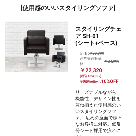
[使用感のいいスタイリングソファ]
スタイリングチェ
ア SH-01
(シート+ベース)
定価 :
￥89,800
通常美通販価
￥24,800
格 :
￥22,320
(税込￥24,552)
10%OFF
美通販特価から
リーズナブルながら、
機能性、デザイン性を
兼ね揃えた使用感のい
いスタイリングソフ
ァ。 広めの座面で様々
なお客様に対応。低反
発シート採用で疲れに