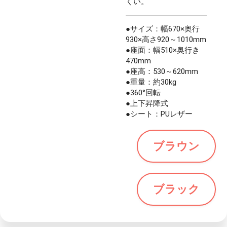
くい。
●サイズ：幅670×奥行
930×高さ920～1010mm
●座面：幅510×奥行き
470mm
●座高：530～620mm
●重量：約30kg
●360°回転
●上下昇降式
●シート：PUレザー
ブラウン
ブラック