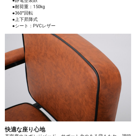
●静電塗装鉄
●耐荷重：150kg
●360°回転
●上下昇降式
●シート：PVCレザー
快適な座り心地