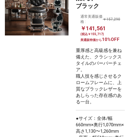
ブラック
通常美通販価
￥157,290
格 :
￥141,561
(税込￥155,717)
10%OFF
美通販特価から
重厚感と高級感を兼ね
備えた、クラシックス
タイルのバーバーチェ
ア。
職人技を感じさせるク
ロームフレームに、上
質なブラックレザーを
あしらった存在感のあ
る一台。
●サイズ：全体/幅
660mm×奥行1,070mm×
高さ1,130〜1,260mm