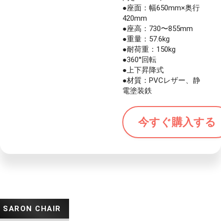
●座面：幅650mm×奥行
420mm
●座高：730〜855mm
●重量：57.6kg
●耐荷重：150kg
●360°回転
●上下昇降式
●材質：PVCレザー、静
電塗装鉄
今すぐ購入する