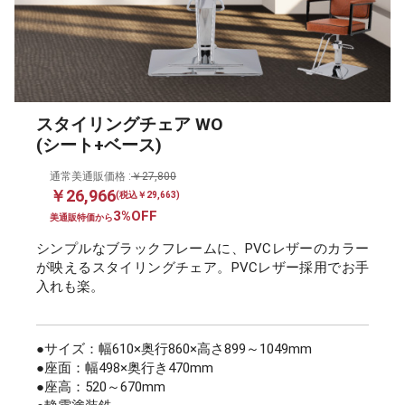
スタイリングチェア WO
(シート+ベース)
通常美通販価格 :
￥27,800
￥26,966
(税込￥29,663)
3%OFF
美通販特価から
シンプルなブラックフレームに、PVCレザーのカラー
が映えるスタイリングチェア。PVCレザー採用でお手
入れも楽。
●サイズ：幅610×奥行860×高さ899～1049mm
●座面：幅498×奥行き470mm
●座高：520～670mm