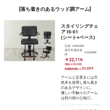
[落ち着きのあるウッド調アーム]
スタイリングチェ
ア IS-01
(シート+ベース)
定価 :
￥89,800
通常美通販価
￥22,800
格 :
￥22,116
(税込￥24,328)
3%OFF
美通販特価から
アームと足置きには天
然木を使用し落ち着き
のあるデザインに。
優しい手触りのアーム
は肘の掛け心地◎。