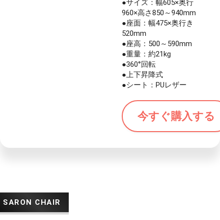
●サイズ：幅605×奥行
960×高さ850～940mm
●座面：幅475×奥行き
520mm
●座高：500～590mm
●重量：約21kg
●360°回転
●上下昇降式
●シート：PUレザー
今すぐ購入する