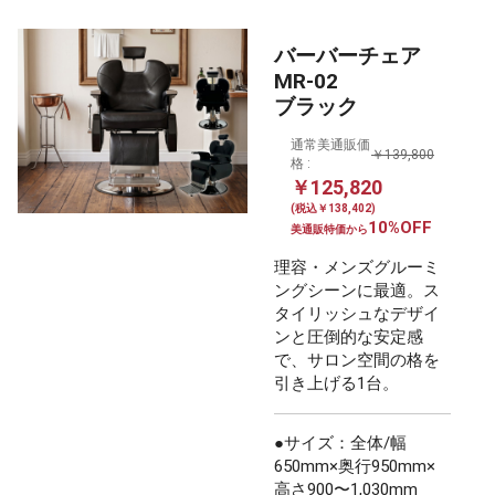
バーバーチェア
MR-02
ブラック
通常美通販価
￥139,800
格 :
￥125,820
(税込￥138,402)
10%OFF
美通販特価から
理容・メンズグルーミ
ングシーンに最適。ス
タイリッシュなデザイ
ンと圧倒的な安定感
で、サロン空間の格を
引き上げる1台。
●サイズ：全体/幅
650mm×奥行950mm×
高さ900〜1,030mm