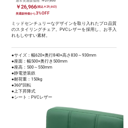
通常美通販価格 :
￥27,800
￥26,966
(税込￥29,663)
3%OFF
美通販特価から
ミッドセンチュリーなデザインを取り入れたプロ品質
のスタイリングチェア。PVCレザーを採用し、お手入
れもしやすい素材。
●サイズ：幅620×奥行840×高さ830～930mm
●座面：幅500×奥行き500mm
●座高：500～550mm
●静電塗装鉄
●耐荷重：150kg
●360°回転
●上下昇降式
●シート：PVCレザー