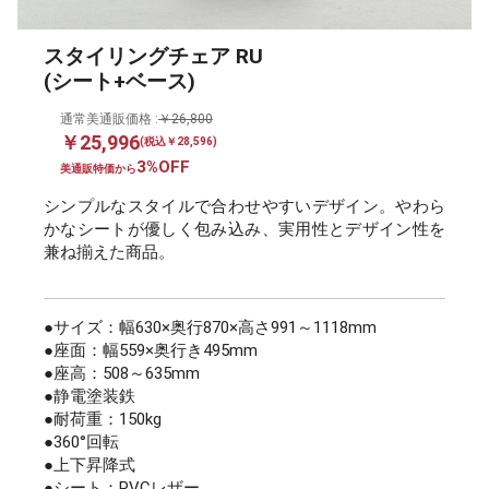
スタイリングチェア RU
(シート+ベース)
通常美通販価格 :
￥26,800
￥25,996
(税込￥28,596)
3%OFF
美通販特価から
シンプルなスタイルで合わせやすいデザイン。やわら
かなシートが優しく包み込み、実用性とデザイン性を
兼ね揃えた商品。
●サイズ：幅630×奥行870×高さ991～1118mm
●座面：幅559×奥行き495mm
●座高：508～635mm
●静電塗装鉄
●耐荷重：150kg
●360°回転
●上下昇降式
●シート：PVCレザー