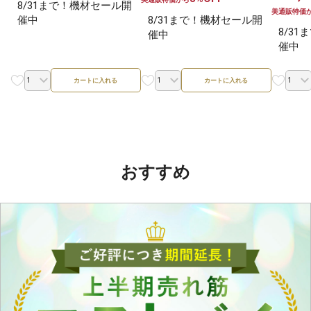
8/31まで！機材セール開
美通販特価
催中
8/31まで！機材セール開
8/3
催中
催中
カートに入れる
カートに入れる
おすすめ