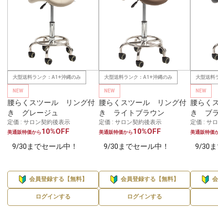
大型送料ランク：A1※沖縄のみ
大型送料ランク：A1※沖縄のみ
大型送料
NEW
NEW
NEW
腰らくスツール リング付
腰らくスツール リング付
腰らく
き グレージュ
き ライトブラウン
き ブ
定価 : サロン契約後表示
定価 : サロン契約後表示
定価 : 
10%OFF
10%OFF
美通販特価から
美通販特価から
美通販特価
9/30までセール中！
9/30までセール中！
9/3
会員登録する【無料】
会員登録する【無料】
ログインする
ログインする