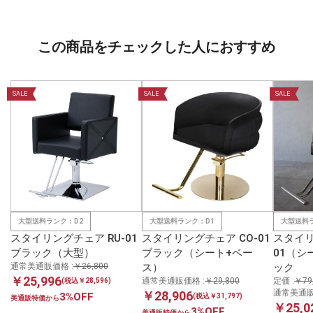
この商品をチェックした人におすすめ
SALE
SALE
SALE
大型送料ランク：D2
大型送料ランク：D1
大型送料
スタイリングチェア RU-01
スタイリングチェア CO-01
スタイリ
ブラック（大型）
ブラック（シート+ベー
01（シ
通常美通販価格 :
￥26,800
ス）
ック
￥25,996
通常美通販価格 :
￥29,800
定価 :
￥79
(税込￥28,596)
通常美通販
￥28,906
3%OFF
(税込￥31,797)
美通販特価から
￥25,0
3%OFF
美通販特価から