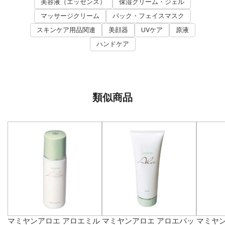
美容液（エッセンス）
保湿クリーム・ジェル
マッサージクリーム
パック・フェイスマスク
スキンケア用品関連
美顔器
UVケア
原液
ハンドケア
類似商品
マミヤンアロエ アロエミル
マミヤンアロエ アロエパッ
マミヤン