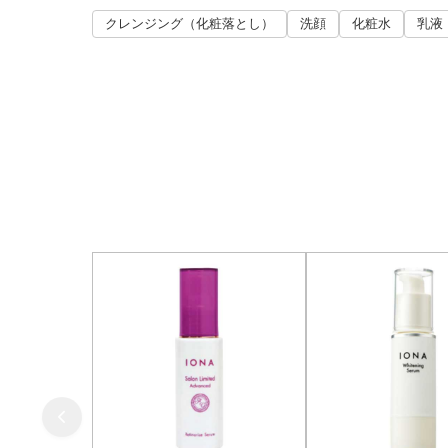
クレンジング（化粧落とし）
洗顔
化粧水
乳液