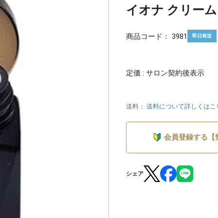
イオナ クリーム 
商品コード：
3981
即日発送
定価 : サロン契約後表示
送料：
送料について詳しくはこ
会員登録する【
シェア