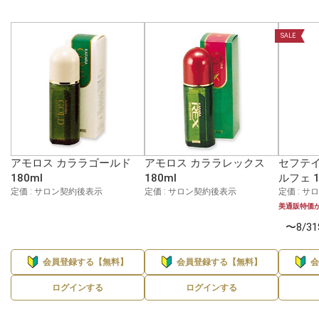
SALE
アモロス カララゴールド
アモロス カララレックス
セフテイ
180ml
180ml
ルフェ 1
定価 : サロン契約後表示
定価 : サロン契約後表示
定価 : 
美通販特価
〜8/3
会員登録する【無料】
会員登録する【無料】
ログインする
ログインする