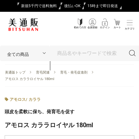
新規5千円で送料無料
後払いOK
15時まで即日発送
初めての方
会員登録
ログイン
カート
カテゴリ
美通販トップ
育毛関連
育毛・発毛促進剤
アモロス カララロイヤル 180ml
アモロス
/
カララ
頭皮を柔軟に保ち、発育毛を促す
アモロス カララロイヤル 180ml