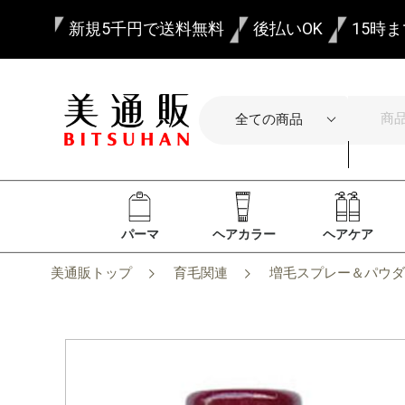
新規5千円で送料無料
後払いOK
15時
パーマ
ヘアカラー
ヘアケア
美通販トップ
育毛関連
増毛スプレー＆パウダ