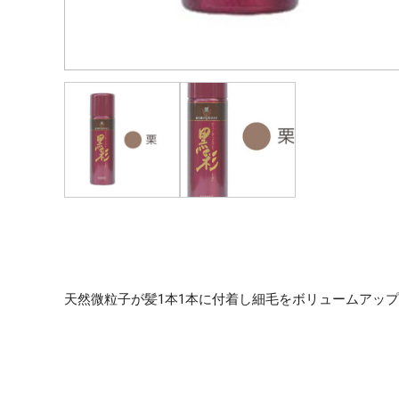
天然微粒子が髪1本1本に付着し細毛をボリュームアッ