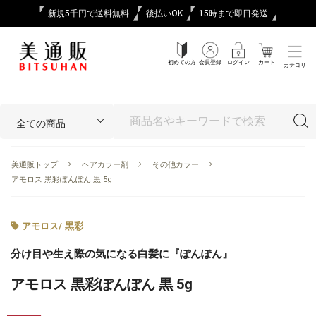
新規5千円で送料無料
後払いOK
15時まで即日発送
初めての方
会員登録
ログイン
カート
カテゴリ
美通販トップ
ヘアカラー剤
その他カラー
アモロス 黒彩ぽんぽん 黒 5g
アモロス
/
黒彩
分け目や生え際の気になる白髪に『ぽんぽん』
アモロス 黒彩ぽんぽん 黒 5g