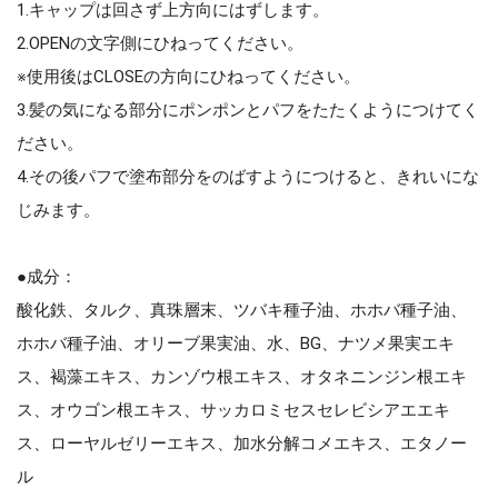
1.キャップは回さず上方向にはずします。
2.OPENの文字側にひねってください。
※使用後はCLOSEの方向にひねってください。
3.髪の気になる部分にポンポンとパフをたたくようにつけてく
ださい。
4.その後パフで塗布部分をのばすようにつけると、きれいにな
じみます。
●成分：
酸化鉄、タルク、真珠層末、ツバキ種子油、ホホバ種子油、
ホホバ種子油、オリーブ果実油、水、BG、ナツメ果実エキ
ス、褐藻エキス、カンゾウ根エキス、オタネニンジン根エキ
ス、オウゴン根エキス、サッカロミセスセレビシアエエキ
ス、ローヤルゼリーエキス、加水分解コメエキス、エタノー
ル