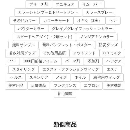
ブリーチ剤
マニキュア
リムーバー
カラーシャンプー＆トリートメント
カラースプレー
その他カラー
カラーチャート
オキシ（2液）
ヘナ
パウダーカラー
グレイ／グレイファッションカラー
スピードヘアダイ(1・2剤セット)
ノンジアミンカラー
無料サンプル
無料パンフレット・ポスター
防災グッズ
暑さ対策グッズ
その他用品類
アウトレット
PPTミルク
PPT
1000円前後アイテム
パーマ剤
添加剤
ヘアケア
スタイリング
エクステ・ファッションウィッグ
エステ
ヘルス
スキンケア
メイク
ネイル
練習用ウィッグ
美容用品
店舗備品
フレグランス
エプロン
美容機器
育毛関連
類似商品