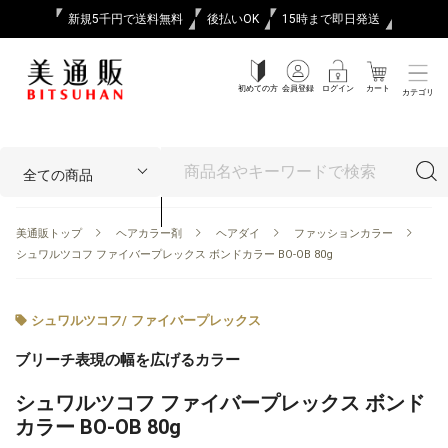
新規5千円で送料無料
後払いOK
15時まで即日発送
初めての方
会員登録
ログイン
カート
カテゴリ
美通販トップ
ヘアカラー剤
ヘアダイ
ファッションカラー
シュワルツコフ ファイバープレックス ボンドカラー BO-OB 80g
シュワルツコフ
/
ファイバープレックス
ブリーチ表現の幅を広げるカラー
シュワルツコフ ファイバープレックス ボンド
カラー BO-OB 80g