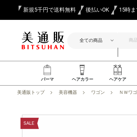
新規5千円で送料無料
後払いOK
15時
パーマ
ヘアカラー
ヘアケア
美通販トップ
美容機器
ワゴン
ＮＷワゴ
SALE