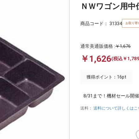
ＮＷワゴン用中
商品コード：
31334
お取り寄
通常美通販価格 :
￥1,676
￥1,626
(税込￥1,789
獲得ポイント：16pt
8/31まで！機材セール開
送料：
送料について詳しくはこ