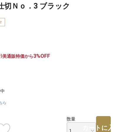
仕切Ｎｏ．3 ブラック
せ
3%OFF
)
美通販特価から
催中
ちら
数量
カートに入れる