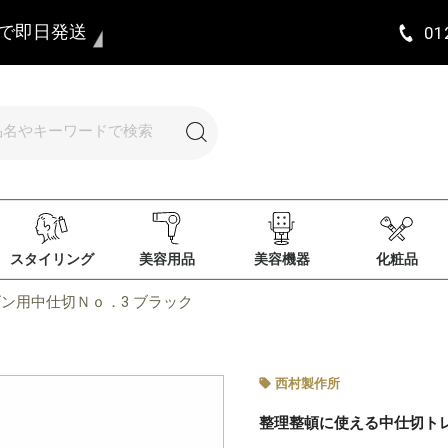
まで即日発送
01
スタイリング
美容用品
美容機器
化粧品
ン用中仕切Ｎｏ．3 ブラック
西村製作所
整理整頓に使える中仕切ト