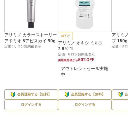
アリミノ カラーストーリー
アリミノ
値下げ
アドミオ 5アビスカイ 90g
プ 150g
アリミノ オキシ ミルク
定価 : サロン契約後表示
定価 : 
2.8％ 1L
定価 : サロン契約後表示
50%OFF
美通販特価から
アウトレットセール実施
中
会員登録する【無料】
会員登録する【無料】
ログインする
ログインする